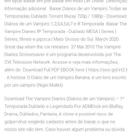
em epub Baixar em pdf Baixar em mobi Ler Online. Descrição;
Informação adicional Baixar Diários de um Vampiro Todas as
Temporadas Dublado Torrent Bluray 720p / 1080p - Download
Diários de um Vampiro 1,2,3,4,5,6,7 e 8 Temporada Baixar The
Vampire Diaries 8ª Temporada - Dublado MEGA | Series |
Séries, filmes e pipoca | Mato Grosso do Sul. March 2020.
Great day when the cw releases 27 Mai 2010 The Vampire
Diaries Screensaver é um programa desenvolvido por The
CW Television Network. Acesse e veja mais informações,
além de Download Full PDF EBOOK here { https://soo.gd/irt2 }
. A história: O Diário de um Vampiro Banana, é um livro escrito
por um vampiro (Nigel Mullet).
Download The Vampire Diaries (Diários de um Vampiro) – 1ª
Temporada Dublado e Legendado Por ADMErick em BluRay,
Drama, Dublados, Fantasia, é clone e possível risco de
golpe/vírus exigindo cadastro antes de baixar, o que no
nosso site não tem. Caso houver algum problema ou dúvida,