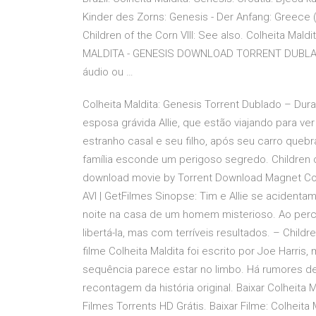
Kinder des Zorns: Genesis - Der Anfang: Greece (D
Children of the Corn VIII: See also. Colheita Ma
MALDITA - GENESIS DOWNLOAD TORRENT DUBLAD
áudio ou …
Colheita Maldita: Genesis Torrent Dublado – Dura
esposa grávida Allie, que estão viajando para ve
estranho casal e seu filho, após seu carro quebr
família esconde um perigoso segredo. Children o
download movie by Torrent Download Magnet Co
AVI | GetFilmes Sinopse: Tim e Allie se aciden
noite na casa de um homem misterioso. Ao perc
libertá-la, mas com terríveis resultados. – Child
filme Colheita Maldita foi escrito por Joe Harris
sequência parece estar no limbo. Há rumores d
recontagem da história original. Baixar Colheita
Filmes Torrents HD Grátis. Baixar Filme: Colheita M