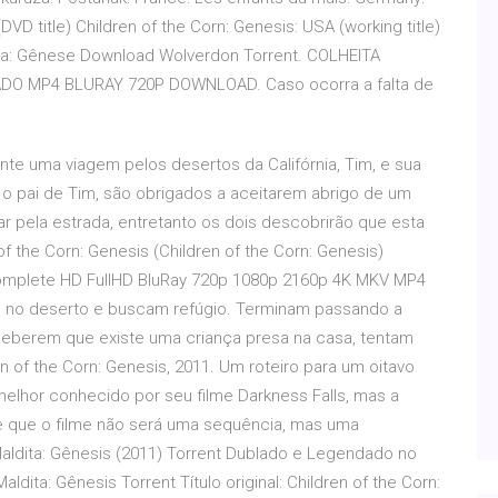
VD title) Children of the Corn: Genesis: USA (working title)
ldita: Gênese Download Wolverdon Torrent. COLHEITA
O MP4 BLURAY 720P DOWNLOAD. Caso ocorra a falta de
nte uma viagem pelos desertos da Califórnia, Tim, e sua
r o pai de Tim, são obrigados a aceitarem abrigo de um
ar pela estrada, entretanto os dois descobrirão que esta
f the Corn: Genesis (Children of the Corn: Genesis)
mplete HD FullHD BluRay 720p 1080p 2160p 4K MKV MP4
tam no deserto e buscam refúgio. Terminam passando a
eberem que existe uma criança presa na casa, tentam
ren of the Corn: Genesis, 2011. Um roteiro para um oitavo
, melhor conhecido por seu filme Darkness Falls, mas a
e que o filme não será uma sequência, mas uma
 Maldita: Gênesis (2011) Torrent Dublado e Legendado no
aldita: Gênesis Torrent Título original: Children of the Corn: