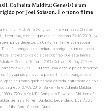
sil: Colheita Maldita: Genesis) é um
dirigido por Joel Soisson. É o nono filme
a Hamilton, R.G. Armstrong, John Franklin. Isaac Chroner
tlin, Nebraska, e consegue que as crianças 20/10/2019 · No
iagem pelos desertos da Califórnia, Tim, e sua esposa
 de Tim, são obrigados a aceitarem abrigo de um estranho
strada, entretanto os dois descobrirão que esta família
aldita – Genesis Torrent (2011) Dublado BluRay 720p –
Torrents 30/08/2011 · Durante uma viagem pelos desertos
ue estão viajando para ver o pai de Tim, são obrigados a
o, após seu carro quebrar pela estrada, entretanto os dois
o segredo. 07/08/2016 · Baixar Filme Colheita Maldita:
, 1080p, 720p, MKV, MP4 Completo Download Children of
Maldita: Gênesis Torrent Dublado, Legendado, Dual Áudio,
en of the Corn: Genesis Durant.