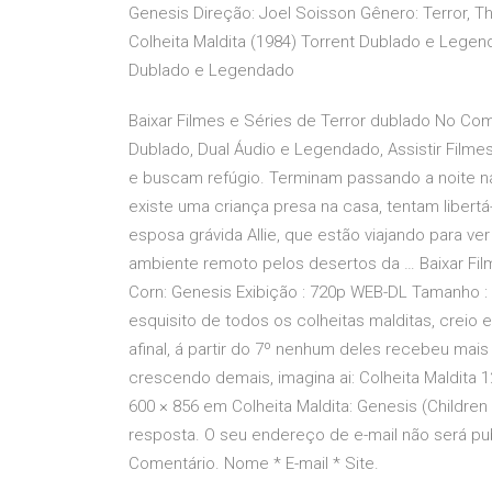
Genesis Direção: Joel Soisson Gênero: Terror, Th
Colheita Maldita (1984) Torrent Dublado e Legend
Dublado e Legendado
Baixar Filmes e Séries de Terror dublado No Com
Dublado, Dual Áudio e Legendado, Assistir Filme
e buscam refúgio. Terminam passando a noite 
existe uma criança presa na casa, tentam libertá
esposa grávida Allie, que estão viajando para 
ambiente remoto pelos desertos da … Baixar Filme
Corn: Genesis Exibição : 720p WEB-DL Tamanho : 
esquisito de todos os colheitas malditas, creio
afinal, á partir do 7º nenhum deles recebeu m
crescendo demais, imagina ai: Colheita Maldita 
600 × 856 em Colheita Maldita: Genesis (Childre
resposta. O seu endereço de e-mail não será p
Comentário. Nome * E-mail * Site.