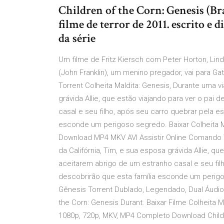
Children of the Corn: Genesis (Bra
filme de terror de 2011. escrito e 
da série
Um filme de Fritz Kiersch com Peter Horton, Lind
(John Franklin), um menino pregador, vai para Ga
Torrent Colheita Maldita: Genesis, Durante uma v
grávida Allie, que estão viajando para ver o pai
casal e seu filho, após seu carro quebrar pela e
esconde um perigoso segredo. Baixar Colheita M
Download MP4 MKV AVI Assistir Online Comando 
da Califórnia, Tim, e sua esposa grávida Allie, q
aceitarem abrigo de um estranho casal e seu filh
descobrirão que esta família esconde um perigos
Gênesis Torrent Dublado, Legendado, Dual Áudio
the Corn: Genesis Durant. Baixar Filme Colheita 
1080p, 720p, MKV, MP4 Completo Download Childr