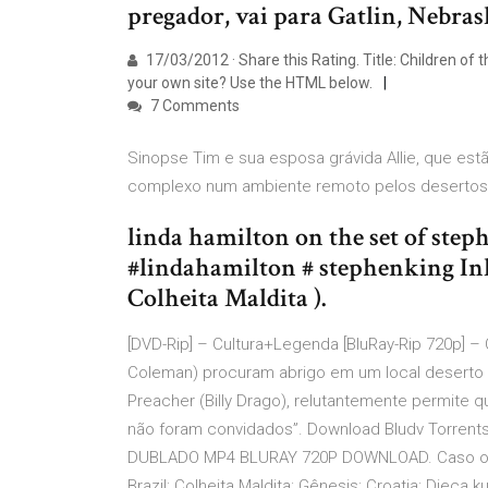
pregador, vai para Gatlin, Nebras
17/03/2012 · Share this Rating. Title: Children of 
your own site? Use the HTML below.
7 Comments
Sinopse Tim e sua esposa grávida Allie, que est
complexo num ambiente remoto pelos desertos
linda hamilton on the set of step
#lindahamilton # stephenking Inkt
Colheita Maldita ).
[DVD-Rip] – Cultura+Legenda [BluRay-Rip 720p] – 
Coleman) procuram abrigo em um local deserto
Preacher (Billy Drago), relutantemente permite
não foram convidados”. Download Bludv Torre
DUBLADO MP4 BLURAY 720P DOWNLOAD. Caso ocorra
Brazil: Colheita Maldita: Gênesis: Croatia: Djeca