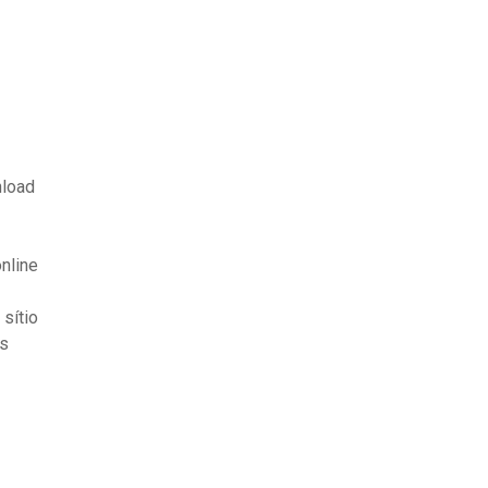
nload
nline
sítio
es