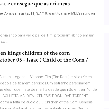
ka, e consegue que as crianças
the Corn: Genesis (2011) 3.7 /10. Want to share IMDb's rating on
ão viajando para ver o pai de Tim, procuram abrigo em um
 da …
hen kings children of the corn
ober 05 - Isaac ( Child of the Corn /
Cultura+Legenda. Sinopse: Tim (Tim Rock) e Allie (Kelen
 depois de ficarem perdidos.Um estranho personagem,
 que eles fiquem até de manha desde que não entrem ”onde
nts. COLHEITA MALDITA - GENESIS DOWNLOAD TORRENT
 a falta de áudio ou … Children of the Corn: Genesis:
 kukuruza: Postanak: France: Les enfants du maïs: Germany: