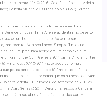
riller Lançamento: 11/10/2016 · Coletânea Colheita Maldita.
ado; Colheita Maldita 2: Os Filhos do Mal (1993) Torrent
ando Torrents você encontra filmes e séries torrent
s e Série de Sinopse: Tim e Allie se acidentam no deserto
na casa de um homem misterioso. Ao perceberem que
-la, mas com terríveis resultados. Sinopse Tim e sua
ver o pai de Tim, procuram abrigo em um complexo num
 Children of the Corn: Genesis 2011 online Children of the
463 MB Língua : 07/10/2011 · Este pode ser o mais
 eu que possa ser considerado o 8º filme da sequência,
ais numeração, acho que por causa que os números estavam
12 Colheita Maldita … Publicado 6 de setembro de 2011 às
n of the Corn: Genesis) 2011. Deixe uma resposta Cancelar
ublicado. Campos obrigatórios são marcados com *