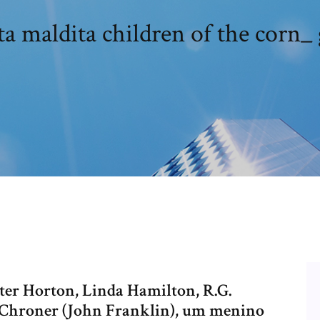
a maldita children of the corn_
ter Horton, Linda Hamilton, R.G.
 Chroner (John Franklin), um menino