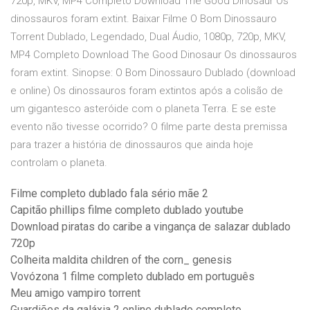
720p, MKV, MP4 Completo Download The Good Dinosaur Os
dinossauros foram extint. Baixar Filme O Bom Dinossauro
Torrent Dublado, Legendado, Dual Áudio, 1080p, 720p, MKV,
MP4 Completo Download The Good Dinosaur Os dinossauros
foram extint. Sinopse: O Bom Dinossauro Dublado (download
e online) Os dinossauros foram extintos após a colisão de
um gigantesco asteróide com o planeta Terra. E se este
evento não tivesse ocorrido? O filme parte desta premissa
para trazer a história de dinossauros que ainda hoje
controlam o planeta.
Filme completo dublado fala sério mãe 2
Capitão phillips filme completo dublado youtube
Download piratas do caribe a vingança de salazar dublado
720p
Colheita maldita children of the corn_ genesis
Vovózona 1 filme completo dublado em português
Meu amigo vampiro torrent
Guardiões da galáxia 2 online dublado completo