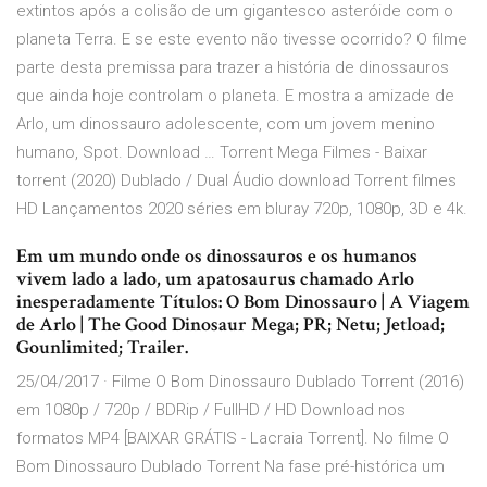
extintos após a colisão de um gigantesco asteróide com o
planeta Terra. E se este evento não tivesse ocorrido? O filme
parte desta premissa para trazer a história de dinossauros
que ainda hoje controlam o planeta. E mostra a amizade de
Arlo, um dinossauro adolescente, com um jovem menino
humano, Spot. Download … Torrent Mega Filmes - Baixar
torrent (2020) Dublado / Dual Áudio download Torrent filmes
HD Lançamentos 2020 séries em bluray 720p, 1080p, 3D e 4k.
Em um mundo onde os dinossauros e os humanos
vivem lado a lado, um apatosaurus chamado Arlo
inesperadamente Títulos: O Bom Dinossauro | A Viagem
de Arlo | The Good Dinosaur Mega; PR; Netu; Jetload;
Gounlimited; Trailer.
25/04/2017 · Filme O Bom Dinossauro Dublado Torrent (2016)
em 1080p / 720p / BDRip / FullHD / HD Download nos
formatos MP4 [BAIXAR GRÁTIS - Lacraia Torrent]. No filme O
Bom Dinossauro Dublado Torrent Na fase pré-histórica um