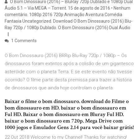
O Bom Dinossauro (2016) – BluRay 720p Dublado e 1080p Dual
Áudio 5.1 – Via MEGA – Torrent. 15 de agosto de 2016 • Nenhum
comentário. 1080p 2016 720p Animação Aventura Comédia
Fantasia Uncategorized. Download O Bom Dinossauro (2016) Blu-
Ray 720p / 1080p Dublado. O Bom Dinossauro (2016) Dual Áudio
1 Comments
O Bom Dinossauro (2016) BRRip Blu-Ray 720p / 1080p – Os
dinossauros foram extintos após a colisão de um gigantesco
asteróide com o planeta Terra. E se este evento não tivesse
ocorrido? O filme parte desta premissa para trazer a história
de dinossauros que ainda hoje controlam o planeta.
Baixar o filme o bom dinossauro. download do Filme o
bom dinossauro em HD. baixar o bom dinossauro em
Ful HD. Baixar o bom dinossauro em Bluray Ful HD.
baixar o bom dinossauro em 720p. Mega Drive com
1000 jogos e Emulador Gens 2.14 para você baixar grátis!
22 Out 2018 Welcome to my Channel! Thanks for watching!