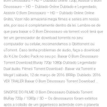
Bom Dinossauro – HD – Dublado Online 720p, Assistir O Bom
Dinossauro – HD – Dublado Online Dublado e Legendado,
Assistir O Bom Dinossauro – HD – Dublado Online Online
Grátis, Vizer não armazena mega filmes e series em nosso
site, por isso é completamente dentro da lei. Lembre-se de
que para baixar o O Bom Dinossauro via torrent você terá que
ter um gerenciador de download torrents no seu
computador ou celular, recomendamos o Qbittorrent ou
uTorrent. Caso tenha problemas de áudio, faça o download
do K-Lite Codec Pack no seu pc. Baixar O Bom Dinossauro
Torrent Download Bluray 720p 1080p Dublado Legendado
Dual áudio. Filmes Torrent Download - Baixar via Torrent e
Mega! | sábado, 12 de março de 2016. BRRip. Dublado. 2016.
VER TRAILER Baixar O Bom Dinossauro Torrent Download …
SINOPSE DO FILME: O Bom Dinossauro Dublado Torrent
BluRay 720p / 1080p / 3D – Os dinossauros foram extintos
após a colisão de um gigantesco asteróide com o planeta