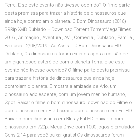
Terra. E se este evento não tivesse ocorrido? O filme parte
desta premissa para trazer a história de dinossauros que
ainda hoje controlam o planeta. O Bom Dinossauro (2016)
BRRip XviD Dublado – Download Torrent TorrentMegaFilmes
2016 , Animação , Aventura , AVI , Comédia , Dublado , Família ,
Fantasia 12/08/2019 · Ao Assistir O Bom Dinossauro HD
Dublado, Os dinossauros foram extintos após a colisão de
um gigantesco asteróide com o planeta Terra. E se este
evento não tivesse ocorrido? O filme parte desta premissa
para trazer a história de dinossauros que ainda hoje
controlam o planeta. E mostra a amizade de Arlo, um
dinossauro adolescente, com um jovem menino humano,
Spot. Baixar o filme o bom dinossauro. download do Filme o
bom dinossauro em HD. baixar o bom dinossauro em Ful HD.
Baixar o bom dinossauro em Bluray Ful HD. baixar o bom
dinossauro em 720p. Mega Drive com 1000 jogos e Emulador
Gens 2.14 para você baixar grátis! Os dinossauros foram