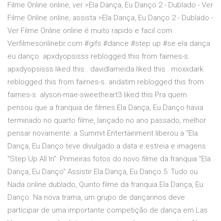
Filme Online online, ver >Ela Dança, Eu Danço 2 - Dublado - Ver
Filme Online online, assista >Ela Dança, Eu Danço 2 - Dublado -
Ver Filme Online online é muito rapido e facil com
Verfilmesonlinebr.com #gifs #dance #step up #se ela dança
eu danço. apxdyopsisss reblogged this from fairnes-s.
apxdyopsisss liked this . davidlameida liked this . moxxdark
reblogged this from fairnes-s. andatim reblogged this from
fairnes-s. alyson-mae-sweetheart3 liked this Pra quem
pensou que a franquia de filmes Ela Dança, Eu Danço havia
terminado no quarto filme, lançado no ano passado, melhor
pensar novamente: a Summit Entertainment liberou a “Ela
Dança, Eu Danço teve divulgado a data e estreia e imagens
"Step Up All In": Primeiras fotos do novo filme da franquia "Ela
Dança, Eu Danço" Assistir Ela Dança, Eu Danço 5: Tudo ou
Nada online dublado, Quinto filme da franquia Ela Dança, Eu
Danço. Na nova trama, um grupo de dançarinos deve
participar de uma importante competição de dança em Las