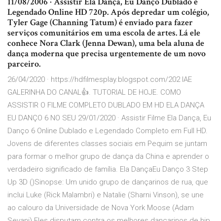
11/08/2006 · Assistir Ela Dança, Eu Danço Dublado e
Legendado Online HD 720p. Após depredar um colégio,
Tyler Gage (Channing Tatum) é enviado para fazer
serviços comunitários em uma escola de artes. Lá ele
conhece Nora Clark (Jenna Dewan), uma bela aluna de
dança moderna que precisa urgentemente de um novo
parceiro.
26/04/2020 · https://hdfilmesplay.blogspot.com/202 IAE
GALERINHA DO CANAL👍. TUTORIAL DE HOJE. COMO
ASSISTIR O FILME COMPLETO DUBLADO EM HD ELA DANÇA
EU DANÇO 6 NO SEU 29/01/2020 · Assistir Filme Ela Dança, Eu
Danço 6 Online Dublado e Legendado Completo em Full HD.
Jovens de diferentes classes sociais em Pequim se juntam
para formar o melhor grupo de dança da China e aprender o
verdadeiro significado de família. Ela DançaEu Danço 3 Step
Up 3D ()Sinopse: Um unido grupo de dançarinos de rua, que
inclui Luke (Rick Malambri) e Natalie (Sharni Vinson), se une
ao calouro da Universidade de Nova York Moose (Adam
Sevani).Eles disputam contra os melhores dançarinos de hip