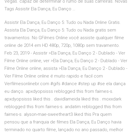
Vegas. capaz de determinar o rumo de suas carreiras. Novas
Tags Assistir Ela Dança, Eu Danço …
Assistir Ela Dança, Eu Danço 5: Tudo ou Nada Online Gratis.
Assista Ela Dança, Eu Danço 5: Tudo ou Nada gratis sem
travamentos. No GFilmes Online você assiste qualquer filme
online de 2014 em HD 480p, 720p, 1080p sem travamento.
Feb 23, 2019 - Assistir >Ela Dança, Eu Danço 2 - Dublado - Ver
Filme Online online, ver >Ela Dança, Eu Danço 2 - Dublado - Ver
Filme Online online, assista >Ela Dança, Eu Danço 2 - Dublado -
Ver Filme Online online é muito rapido e facil com
Verfilmesonlinebr.com #gifs #dance #step up #se ela dança
eu danço. apxdyopsisss reblogged this from fairnes-s.
apxdyopsisss liked this . davidlameida liked this . moxxdark
reblogged this from fairnes-s. andatim reblogged this from
fairnes-s. alyson-mae-sweetheart3 liked this Pra quem
pensou que a franquia de filmes Ela Dança, Eu Danço havia
terminado no quarto filme, lançado no ano passado, melhor