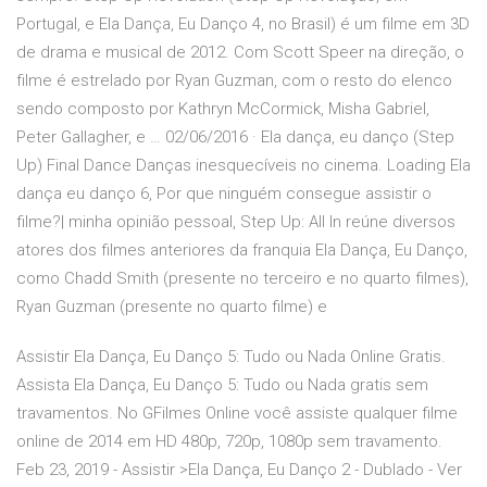
Portugal, e Ela Dança, Eu Danço 4, no Brasil) é um filme em 3D
de drama e musical de 2012. Com Scott Speer na direção, o
filme é estrelado por Ryan Guzman, com o resto do elenco
sendo composto por Kathryn McCormick, Misha Gabriel,
Peter Gallagher, e … 02/06/2016 · Ela dança, eu danço (Step
Up) Final Dance Danças inesquecíveis no cinema. Loading Ela
dança eu danço 6, Por que ninguém consegue assistir o
filme?| minha opinião pessoal, Step Up: All In reúne diversos
atores dos filmes anteriores da franquia Ela Dança, Eu Danço,
como Chadd Smith (presente no terceiro e no quarto filmes),
Ryan Guzman (presente no quarto filme) e
Assistir Ela Dança, Eu Danço 5: Tudo ou Nada Online Gratis.
Assista Ela Dança, Eu Danço 5: Tudo ou Nada gratis sem
travamentos. No GFilmes Online você assiste qualquer filme
online de 2014 em HD 480p, 720p, 1080p sem travamento.
Feb 23, 2019 - Assistir >Ela Dança, Eu Danço 2 - Dublado - Ver