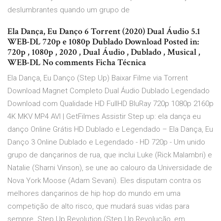
deslumbrantes quando um grupo de
Ela Dança, Eu Danço 6 Torrent (2020) Dual Áudio 5.1
WEB-DL 720p e 1080p Dublado Download Posted in:
720p , 1080p , 2020 , Dual Áudio , Dublado , Musical ,
WEB-DL No comments Ficha Técnica
Ela Dança, Eu Danço (Step Up) Baixar Filme via Torrent
Download Magnet Completo Dual Áudio Dublado Legendado
Download com Qualidade HD FullHD BluRay 720p 1080p 2160p
4K MKV MP4 AVI | GetFilmes Assistir Step up: ela dança eu
danço Online Grátis HD Dublado e Legendado – Ela Dança, Eu
Danço 3 Online Dublado e Legendado - HD 720p - Um unido
grupo de dançarinos de rua, que inclui Luke (Rick Malambri) e
Natalie (Sharni Vinson), se une ao calouro da Universidade de
Nova York Moose (Adam Sevani). Eles disputam contra os
melhores dançarinos de hip hop do mundo em uma
competição de alto risco, que mudará suas vidas para
sempre. Step Up Revolution (Step Up Revolução, em