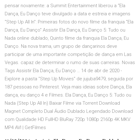
pensar novamente: a Summit Entertainment liberou a “Ela
Dança, Eu Danço teve divulgado a data e estreia e imagens
"Step Up All In": Primeiras fotos do novo filme da franquia "Ela
Dança, Eu Danço" Assistir Ela Dança, Eu Danço 5: Tudo ou
Nada online dublado, Quinto filme da franquia Ela Dança, Eu
Danço. Na nova trama, um grupo de dançarinos deve
participar de uma importante competição de dança em Las
Vegas. capaz de determinar o rumo de suas carreiras. Novas
Tags Assistir Ela Dança, Eu Danço … 14 de abr de 2020 -
Explore a pasta "Step Up Movies" de jujuba9479, seguida por
187 pessoas no Pinterest. Veja mais ideias sobre Dança, Ela
dança, eu danço 4 e Filmes. Ela Dança, Eu Danço 5: Tudo ou
Nada (Step Up All In) Baixar Filme via Torrent Download
Magnet Completo Dual Áudio Dublado Legendado Download
com Qualidade HD FullHD BluRay 720p 1080p 2160p 4K MKV
MP4 AVI | GetFilmes