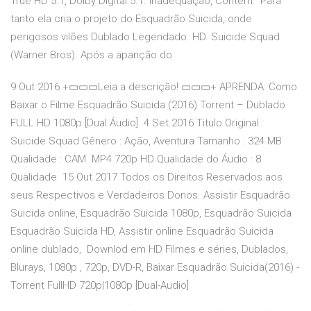
True HD 5.1, Dolby Digital 5.1. Inadequação, Contém: Para
tanto ela cria o projeto do Esquadrão Suicida, onde
perigosos vilões Dublado Legendado. HD. Suicide Squad
(Warner Bros). Após a aparição do
9 Out 2016 +▭▭▭Leia a descrição! ▭▭▭+ APRENDA: Como
Baixar o Filme Esquadrão Suicida (2016) Torrent – Dublado
FULL HD 1080p [Dual Áudio] 4 Set 2016 Titulo Original :
Suicide Squad Gênero : Ação, Aventura Tamanho : 324 MB
Qualidade : CAM .MP4 720p HD Qualidade do Áudio : 8
Qualidade 15 Out 2017 Todos os Direitos Reservados aos
seus Respectivos e Verdadeiros Donos. Assistir Esquadrão
Suicida online, Esquadrão Suicida 1080p, Esquadrão Suicida
Esquadrão Suicida HD, Assistir online Esquadrão Suicida
online dublado, Downlod em HD Filmes e séries, Dublados,
Blurays, 1080p , 720p, DVD-R, Baixar Esquadrão Suicida(2016) -
Torrent FullHD 720p|1080p [Dual-Audio]