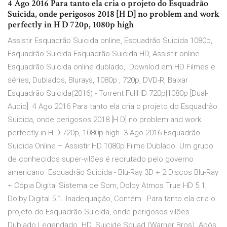
4 Ago 2016 Para tanto ela cria o projeto do Esquadrão
Suicida, onde perigosos 2018 [H D] no problem and work
perfectly in H D 720p, 1080p high
Assistir Esquadrão Suicida online, Esquadrão Suicida 1080p,
Esquadrão Suicida Esquadrão Suicida HD, Assistir online
Esquadrão Suicida online dublado, Downlod em HD Filmes e
séries, Dublados, Blurays, 1080p , 720p, DVD-R, Baixar
Esquadrão Suicida(2016) - Torrent FullHD 720p|1080p [Dual-
Audio] 4 Ago 2016 Para tanto ela cria o projeto do Esquadrão
Suicida, onde perigosos 2018 [H D] no problem and work
perfectly in H D 720p, 1080p high 3 Ago 2016 Esquadrão
Suicida Online – Assistir HD 1080p Filme Dublado. Um grupo
de conhecidos super-vilões é recrutado pelo governo
americano Esquadrão Suicida - Blu-Ray 3D + 2 Discos Blu-Ray
+ Cópia Digital Sistema de Som, Dolby Atmos True HD 5.1,
Dolby Digital 5.1. Inadequação, Contém: Para tanto ela cria o
projeto do Esquadrão Suicida, onde perigosos vilões
Dublado Legendado. HD. Suicide Squad (Warner Bros). Após