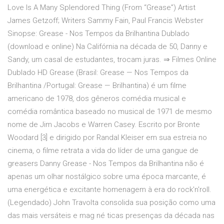
Love Is A Many Splendored Thing (From “Grease”) Artist
James Getzoff; Writers Sammy Fain, Paul Francis Webster
Sinopse: Grease - Nos Tempos da Brilhantina Dublado
(download e online) Na Califórnia na década de 50, Danny e
Sandy, um casal de estudantes, trocam juras. ⇒ Filmes Online
Dublado HD Grease (Brasil: Grease — Nos Tempos da
Brilhantina /Portugal: Grease — Brilhantina) é um filme
americano de 1978, dos gêneros comédia musical e
comédia romântica baseado no musical de 1971 de mesmo
nome de Jim Jacobs e Warren Casey. Escrito por Bronte
Woodard [3] e dirigido por Randal Kleiser em sua estreia no
cinema, o filme retrata a vida do líder de uma gangue de
greasers Danny Grease - Nos Tempos da Brilhantina não é
apenas um olhar nostálgico sobre uma época marcante, é
uma energética e excitante homenagem à era do rock'n'roll.
(Legendado) John Travolta consolida sua posição como uma
das mais versáteis e mag né ticas presenças da década nas