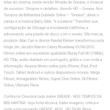
telas do cinema, nesta versão filmada de Grease, o musical
de sucesso. Sinopse e detalhes. Assistir HD – Grease: Nos
Tempos da Brilhantina Dublado Online – “Grease”, disse o
cartaz e a música Barry Gibb, “é a palavra.” Transferir sua
configuração de Chicago a ensolarada Califórnia, e
adicionando uma pitada de disco com o ersatz ’50s marcar,
produtor Allan Carr e diretor Randal Kleiser transformou esta
longa Jim Jacobs-Warren Casey Broadway 01/06/2016 ·
Filmes online em excelente qualidade Bluray Full HD (1080p),
HD 720p, audio dublado em português, grátis e com toda a
informação. Assista filmes online pelo iPhone, iPad, iPod
Touch, Tablet Android e outros dispositivos móveis. Mega
Filmes, Armageddon filmes, Super Cine Online, Vk Filmes
Online, Ultimate Filme.
Confira no Cineclick tudo sobre GREASE - NOS TEMPOS DA
BRILHANTINA. Veja ficha técnica, trailer imagens, crítica e
onde está passando GREASE - NOS HD $9.99. More