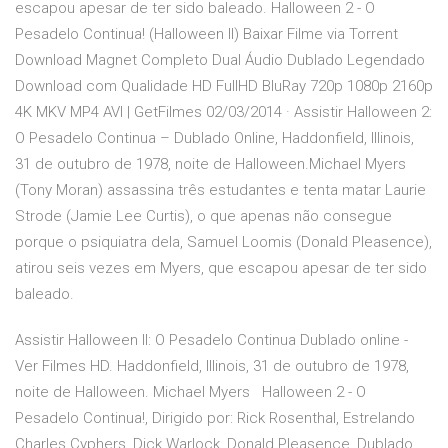
escapou apesar de ter sido baleado. Halloween 2 - O
Pesadelo Continua! (Halloween II) Baixar Filme via Torrent
Download Magnet Completo Dual Áudio Dublado Legendado
Download com Qualidade HD FullHD BluRay 720p 1080p 2160p
4K MKV MP4 AVI | GetFilmes 02/03/2014 · Assistir Halloween 2:
O Pesadelo Continua – Dublado Online, Haddonfield, Illinois,
31 de outubro de 1978, noite de Halloween.Michael Myers
(Tony Moran) assassina três estudantes e tenta matar Laurie
Strode (Jamie Lee Curtis), o que apenas não consegue
porque o psiquiatra dela, Samuel Loomis (Donald Pleasence),
atirou seis vezes em Myers, que escapou apesar de ter sido
baleado.
Assistir Halloween II: O Pesadelo Continua Dublado online -
Ver Filmes HD. Haddonfield, Illinois, 31 de outubro de 1978,
noite de Halloween. Michael Myers Halloween 2 - O
Pesadelo Continua!, Dirigido por: Rick Rosenthal, Estrelando
Charles Cyphers, Dick Warlock, Donald Pleasence, Dublado