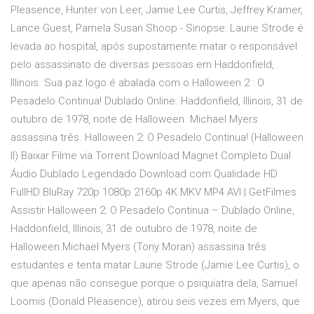
Pleasence, Hunter von Leer, Jamie Lee Curtis, Jeffrey Kramer,
Lance Guest, Pamela Susan Shoop - Sinopse: Laurie Strode é
levada ao hospital, após supostamente matar o responsável
pelo assassinato de diversas pessoas em Haddonfield,
Illinois. Sua paz logo é abalada com o Halloween 2 : O
Pesadelo Continua! Dublado Online. Haddonfield, Illinois, 31 de
outubro de 1978, noite de Halloween. Michael Myers
assassina três. Halloween 2: O Pesadelo Continua! (Halloween
II) Baixar Filme via Torrent Download Magnet Completo Dual
Áudio Dublado Legendado Download com Qualidade HD
FullHD BluRay 720p 1080p 2160p 4K MKV MP4 AVI | GetFilmes
Assistir Halloween 2: O Pesadelo Continua – Dublado Online,
Haddonfield, Illinois, 31 de outubro de 1978, noite de
Halloween.Michael Myers (Tony Moran) assassina três
estudantes e tenta matar Laurie Strode (Jamie Lee Curtis), o
que apenas não consegue porque o psiquiatra dela, Samuel
Loomis (Donald Pleasence), atirou seis vezes em Myers, que