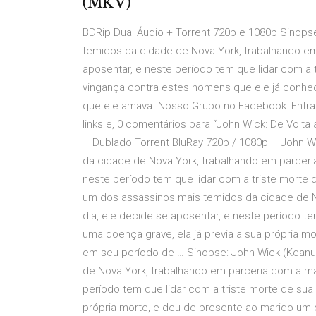
(MKV)
BDRip Dual Áudio + Torrent 720p e 1080p Sinops
temidos da cidade de Nova York, trabalhando em
aposentar, e neste período tem que lidar com a
vingança contra estes homens que ele já conhec
que ele amava. Nosso Grupo no Facebook: Entra
links e, 0 comentários para “John Wick: De Volt
– Dublado Torrent BluRay 720p / 1080p – John W
da cidade de Nova York, trabalhando em parceria
neste período tem que lidar com a triste morte 
um dos assassinos mais temidos da cidade de N
dia, ele decide se aposentar, e neste período te
uma doença grave, ela já previa a sua própria m
em seu período de … Sinopse: John Wick (Keanu
de Nova York, trabalhando em parceria com a máf
período tem que lidar com a triste morte de sua
própria morte, e deu de presente ao marido um 