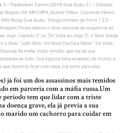
3 – Parabellum Torrent (2019) Dual Áudio 5.1 / Dublado
ar Magnet AVI, MKV, MP4, Assistir Online. Comando Filmes
1990) Bluray Dual Audio. Trilogia Homem de Ferro 1 2 3 –
 Imagem Filmes alterou o título nacional da sequência de
ao Jogo: Capítulo 2” ou “De Volta ao Jogo 2”, o filme chega
o título “John Wick: Um Novo Dia Para Matar”. De Volta
issional da máfia, muito temido, que sai da sua
rebataram-le tudo. Sua esposa tinha acabado de morrer, e
que fazem-lo ficar com raiva, má sorte para eles.
) já foi um dos assassinos mais temidos
ndo em parceria com a máfia russa.Um
te período tem que lidar com a triste
a doença grave, ela já previa a sua
 ao marido um cachorro para cuidar em