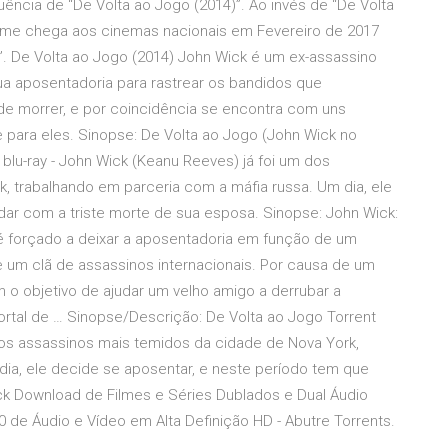
uência de “De Volta ao Jogo (2014)”. Ao invés de “De Volta
 filme chega aos cinemas nacionais em Fevereiro de 2017
”. De Volta ao Jogo (2014) John Wick é um ex-assassino
sua aposentadoria para rastrear os bandidos que
de morrer, e por coincidência se encontra com uns
e para eles. Sinopse: De Volta ao Jogo (John Wick no
blu-ray - John Wick (Keanu Reeves) já foi um dos
, trabalhando em parceria com a máfia russa. Um dia, ele
dar com a triste morte de sua esposa. Sinopse: John Wick:
é forçado a deixar a aposentadoria em função de um
e um clã de assassinos internacionais. Por causa de um
 o objetivo de ajudar um velho amigo a derrubar a
ortal de … Sinopse/Descrição: De Volta ao Jogo Torrent
os assassinos mais temidos da cidade de Nova York,
dia, ele decide se aposentar, e neste período tem que
ick Download de Filmes e Séries Dublados e Dual Áudio
 de Áudio e Vídeo em Alta Definição HD - Abutre Torrents.