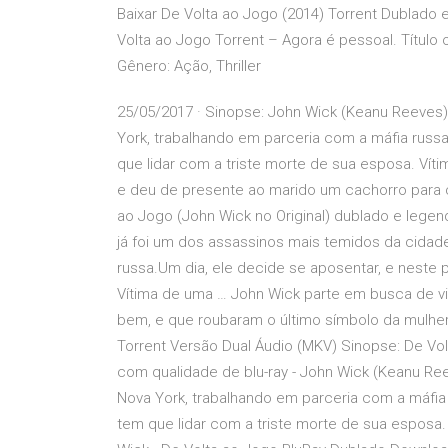
Baixar De Volta ao Jogo (2014) Torrent Dublado 
Volta ao Jogo Torrent – Agora é pessoal. Título o
Gênero: Ação, Thriller
25/05/2017 · Sinopse: John Wick (Keanu Reeves)
York, trabalhando em parceria com a máfia russa
que lidar com a triste morte de sua esposa. Víti
e deu de presente ao marido um cachorro para c
ao Jogo (John Wick no Original) dublado e lege
já foi um dos assassinos mais temidos da cidad
russa.Um dia, ele decide se aposentar, e neste 
Vítima de uma … John Wick parte em busca de v
bem, e que roubaram o último símbolo da mulher
Torrent Versão Dual Áudio (MKV) Sinopse: De Vol
com qualidade de blu-ray - John Wick (Keanu Re
Nova York, trabalhando em parceria com a máfia 
tem que lidar com a triste morte de sua esposa.