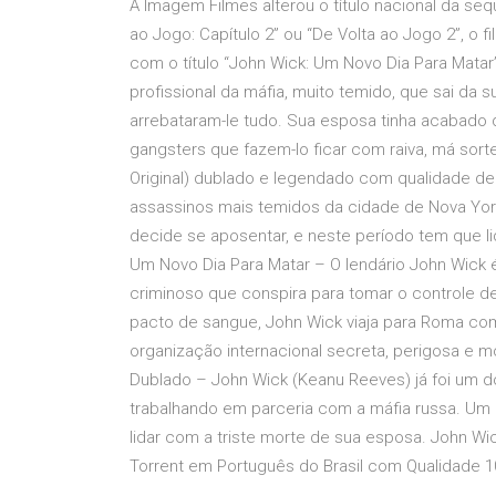
A Imagem Filmes alterou o título nacional da seq
ao Jogo: Capítulo 2” ou “De Volta ao Jogo 2”, o
com o título “John Wick: Um Novo Dia Para Matar
profissional da máfia, muito temido, que sai da 
arrebataram-le tudo. Sua esposa tinha acabado 
gangsters que fazem-lo ficar com raiva, má sort
Original) dublado e legendado com qualidade de 
assassinos mais temidos da cidade de Nova York
decide se aposentar, e neste período tem que li
Um Novo Dia Para Matar – O lendário John Wick 
criminoso que conspira para tomar o controle d
pacto de sangue, John Wick viaja para Roma com
organização internacional secreta, perigosa e m
Dublado – John Wick (Keanu Reeves) já foi um d
trabalhando em parceria com a máfia russa. Um 
lidar com a triste morte de sua esposa. John W
Torrent em Português do Brasil com Qualidade 10