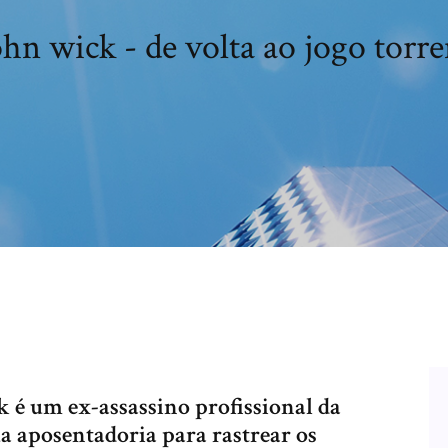
ohn wick - de volta ao jogo torre
 é um ex-assassino profissional da
ua aposentadoria para rastrear os