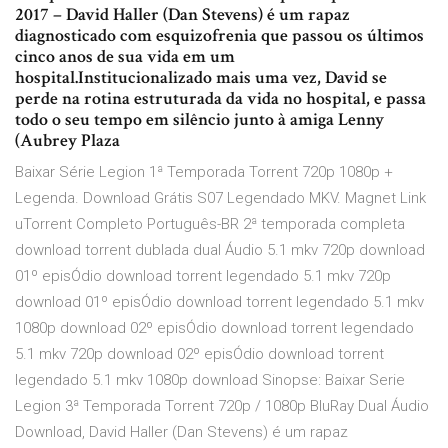
2017 – David Haller (Dan Stevens) é um rapaz
diagnosticado com esquizofrenia que passou os últimos
cinco anos de sua vida em um
hospital.Institucionalizado mais uma vez, David se
perde na rotina estruturada da vida no hospital, e passa
todo o seu tempo em silêncio junto à amiga Lenny
(Aubrey Plaza
Baixar Série Legion 1ª Temporada Torrent 720p 1080p +
Legenda. Download Grátis S07 Legendado MKV. Magnet Link
uTorrent Completo Português-BR 2ª temporada completa
download torrent dublada dual Áudio 5.1 mkv 720p download
01º episÓdio download torrent legendado 5.1 mkv 720p
download 01º episÓdio download torrent legendado 5.1 mkv
1080p download 02º episÓdio download torrent legendado
5.1 mkv 720p download 02º episÓdio download torrent
legendado 5.1 mkv 1080p download Sinopse: Baixar Serie
Legion 3ª Temporada Torrent 720p / 1080p BluRay Dual Áudio
Download, David Haller (Dan Stevens) é um rapaz