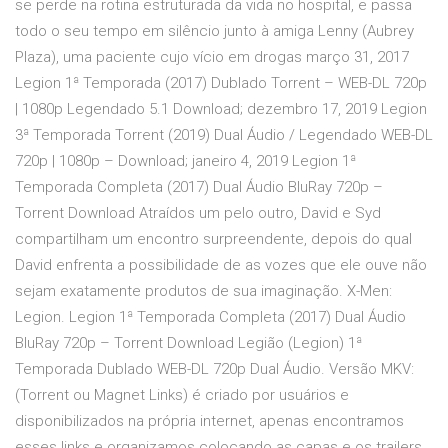
se perde na rotina estruturada da vida no hospital, e passa
todo o seu tempo em silêncio junto à amiga Lenny (Aubrey
Plaza), uma paciente cujo vício em drogas março 31, 2017
Legion 1ª Temporada (2017) Dublado Torrent – WEB-DL 720p
| 1080p Legendado 5.1 Download; dezembro 17, 2019 Legion
3ª Temporada Torrent (2019) Dual Áudio / Legendado WEB-DL
720p | 1080p – Download; janeiro 4, 2019 Legion 1ª
Temporada Completa (2017) Dual Áudio BluRay 720p –
Torrent Download Atraídos um pelo outro, David e Syd
compartilham um encontro surpreendente, depois do qual
David enfrenta a possibilidade de as vozes que ele ouve não
sejam exatamente produtos de sua imaginação. X-Men:
Legion. Legion 1ª Temporada Completa (2017) Dual Áudio
BluRay 720p – Torrent Download Legião (Legion) 1ª
Temporada Dublado WEB-DL 720p Dual Áudio. Versão MKV:
(Torrent ou Magnet Links) é criado por usuários e
disponibilizados na própria internet, apenas encontramos
esses links e organizamos colocando as capas e os trailers