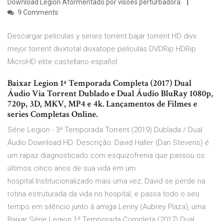
Download Legion Atormentado por visões perturbadora.
9 Comments
Descargar peliculas y series torrent bajar torrent HD divx
mejor torrent divxtotal divxatope películas DVDRip HDRip
MicroHD elite castellano español
Baixar Legion 1ª Temporada Completa (2017) Dual
Áudio Via Torrent Dublado e Dual Áudio BluRay 1080p,
720p, 3D, MKV, MP4 e 4k. Lançamentos de Filmes e
series Completas Online.
Série Legion - 3ª Temporada Torrent (2019) Dublada / Dual
Áudio Download HD. Descrição: David Haller (Dan Stevens) é
um rapaz diagnosticado com esquizofrenia que passou os
últimos cinco anos de sua vida em um
hospital.Institucionalizado mais uma vez, David se perde na
rotina estruturada da vida no hospital, e passa todo o seu
tempo em silêncio junto à amiga Lenny (Aubrey Plaza), uma
Baixar Série Legion 1ª Temporada Completa (2017) Dual