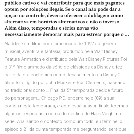
público cativo e vai contribuir para que mais pagantes
optem por soluções ilegais. Se o canal não pode dar a
opção no controle, deveria oferecer a dublagem como
alternativa em horários alternativos e não o inverso.
Além disso, temporadas e séries novas vão
necessariamente demorar mais para estrear porque o …
Aladdin é um filme norte-americano de 1992 do gênero
musical, aventura e fantasia, produzido pela Walt Disney
Feature Animation e distribuído pela Walt Disney Pictures.Foi
o 31º filme animado da série de clássicos da Disney e fez
parte da era conhecida como Renascimento da Disney.O
filme foi dirigido por John Musker e Ron Clements, baseado
no tradicional conto … Final da 5ª temporada decide futuro
do personagem… Chicago P.D. encerra hoje (09) a sua
corrida nesta temporada, e com essa season finale teremos
algumas respostas a cerca do destino de Hank Voight na
série. Analisando o contexto como um todo, eu terminei o
episódio 21 da quinta temporada me perguntando: será que