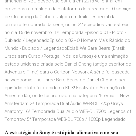
americano NBC desde sua estreia em 2018 vai entrar em
breve para o catálogo da plataforma de streaming.. O serviço
de streaming da Globo divulgou um trailer especial da
primeira temporada da série, cujos 22 episódios vão estrear
no dia 15 de novembro. 1ª Temporada Episódio 01 - Piloto -
Dublado / LegendadoEpisódio 02 - O Homem Mais Rápido do
Mundo - Dublado / LegendadoEpis& We Bare Bears (Brasil:
Ursos sem Curso /Portugal: Nós, os Ursos) é uma animação
estado-unidense criada pelo Daniel Chong (antigo escritor de
Adventure Time) para o Cartoon Network.A série foi baseada
na webcomic The Three Bare Bears de Daniel Chong e seu
episódio piloto foi exibido no KLIK! Festival de Animação de
Amesterdão, onde foi premiado na categoria "Prémio … New
Amsterdam 2ª Temporada Dual Áudio WEB-DL 720p Greys
Anatomy 16ª Temporada Dual Áudio WEB-DL 720p Legends of
Tomorrow 5ª Temporada WEB-DL 720p / 1080p Legendado
A estratégia do Sony é estúpida, alienativa com seu