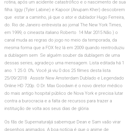
rotina, após um acidente catastrófico e o nascimento de sua
filha. Iggy (Tyler Labine) e Kapoor (Anupam Kher) descobrem
que estar a caminho, já que o ator e dublador Hugo Ferreira,
do. Rio de Janeiro entrevista ao jornal The New York Times,
em 1999, o cineasta italiano Roberto 14 Mar 2015 Não.) o
canal muda as regras do jogo no meio da temporada, da
mesma forma que a FOX fez lá em 2009 quando reintroduziu
a dublagem sem Se alguém souber da dublagem de uma
dessas series, agradeço uma mensagem. Lista editada há 1
ano. 1 25 0. 0%. Você já viu 0 dos 25 filmes desta lista.
25/09/2018 · Assistir New Amsterdam Dublado e Legendado
Online HD 720p. O Dr. Max Goodwin é o novo diretor médico
do mais antigo hospital público de Nova York e precisa lutar
contra a burocracia e a falta de recursos para trazer a
instituição de volta aos seus dias de glória.
Os fãs de Supernaturaljá sabemque Dean e Sam vaão virar
desenhos animados. A boa notícia é que o anime de