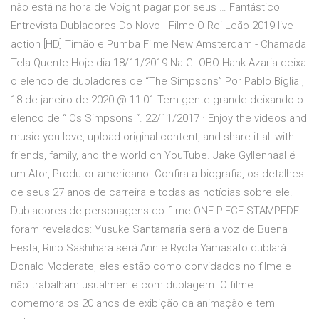
não está na hora de Voight pagar por seus … Fantástico
Entrevista Dubladores Do Novo - Filme O Rei Leão 2019 live
action [HD] Timão e Pumba Filme New Amsterdam - Chamada
Tela Quente Hoje dia 18/11/2019 Na GLOBO Hank Azaria deixa
o elenco de dubladores de “The Simpsons” Por Pablo Biglia ,
18 de janeiro de 2020 @ 11:01 Tem gente grande deixando o
elenco de “ Os Simpsons “. 22/11/2017 · Enjoy the videos and
music you love, upload original content, and share it all with
friends, family, and the world on YouTube. Jake Gyllenhaal é
um Ator, Produtor americano. Confira a biografia, os detalhes
de seus 27 anos de carreira e todas as notícias sobre ele.
Dubladores de personagens do filme ONE PIECE STAMPEDE
foram revelados: Yusuke Santamaria será a voz de Buena
Festa, Rino Sashihara será Ann e Ryota Yamasato dublará
Donald Moderate, eles estão como convidados no filme e
não trabalham usualmente com dublagem. O filme
comemora os 20 anos de exibição da animação e tem