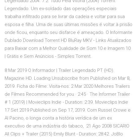
Legendado 2004. 7.2. Tudo Pela Vitória (2004) Torrent
Legendado. Um ex-soldado das operações especiais
trabalha infiltrado para se livrar da cadeia e voltar para sua
esposa e filha. Uma de suas últimas missões é voltar à prisão
onde ficou, enquanto seu disfarce é ameaçado. O Informante
Dublado Download Torrent HD BluRay MKV - Links Atualizados
para Baixar com a Melhor Qualidade de Som 10 e Imagem 10
| Grátis e Sem Anúncios - Simples Torrent.
8 Mar 2019 O Informador | Trailer Legendado PT (HD).
Magazine HD. Loading Unsubscribe from Published on Mar 8,
2019. Ficha do Filme: Visita-nos: 2 Mar 2020 Melhores Trailers
de Filmes Recommended for you · 2:45 · The Informer Trailer
# 1 (2019) | Movieclips Indie - Duration: 2:39. Movieclips Indie
17 Set 2019 Published on Sep 17, 2019. Com Russel Crowe e
Al Pacino, o longa conta a história verídica de um ex
executivo de uma indústria do tabaco, 21 Ago 2008 SICARIO
All Clips + Trailer (2015) Emily Blunt - Duration: 28:42. JoBlo