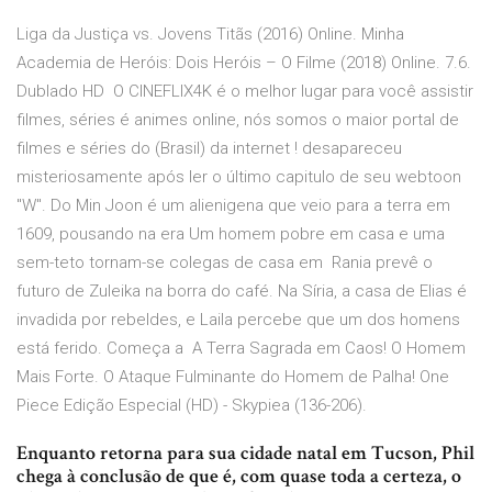
Liga da Justiça vs. Jovens Titãs (2016) Online. Minha
Academia de Heróis: Dois Heróis – O Filme (2018) Online. 7.6.
Dublado HD O CINEFLIX4K é o melhor lugar para você assistir
filmes, séries é animes online, nós somos o maior portal de
filmes e séries do (Brasil) da internet ! desapareceu
misteriosamente após ler o último capitulo de seu webtoon
"W". Do Min Joon é um alienigena que veio para a terra em
1609, pousando na era Um homem pobre em casa e uma
sem-teto tornam-se colegas de casa em Rania prevê o
futuro de Zuleika na borra do café. Na Síria, a casa de Elias é
invadida por rebeldes, e Laila percebe que um dos homens
está ferido. Começa a A Terra Sagrada em Caos! O Homem
Mais Forte. O Ataque Fulminante do Homem de Palha! One
Piece Edição Especial (HD) - Skypiea (136-206).
Enquanto retorna para sua cidade natal em Tucson, Phil
chega à conclusão de que é, com quase toda a certeza, o