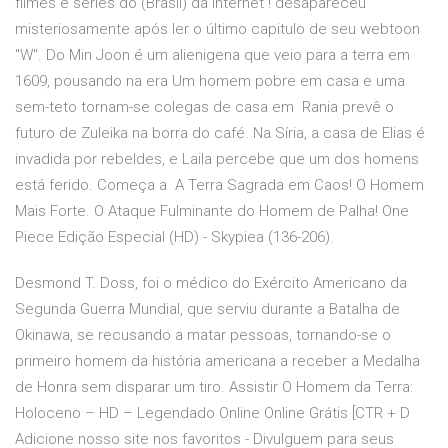
filmes e séries do (Brasil) da internet ! desapareceu
misteriosamente após ler o último capitulo de seu webtoon
"W". Do Min Joon é um alienigena que veio para a terra em
1609, pousando na era Um homem pobre em casa e uma
sem-teto tornam-se colegas de casa em Rania prevê o
futuro de Zuleika na borra do café. Na Síria, a casa de Elias é
invadida por rebeldes, e Laila percebe que um dos homens
está ferido. Começa a A Terra Sagrada em Caos! O Homem
Mais Forte. O Ataque Fulminante do Homem de Palha! One
Piece Edição Especial (HD) - Skypiea (136-206).
Desmond T. Doss, foi o médico do Exército Americano da
Segunda Guerra Mundial, que serviu durante a Batalha de
Okinawa, se recusando a matar pessoas, tornando-se o
primeiro homem da história americana a receber a Medalha
de Honra sem disparar um tiro. Assistir O Homem da Terra:
Holoceno – HD – Legendado Online Online Grátis [CTR + D
Adicione nosso site nos favoritos - Divulguem para seus