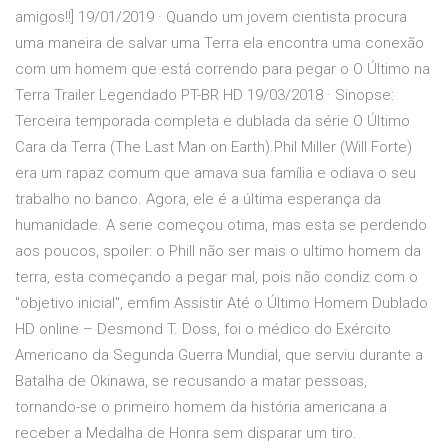
amigos!!] 19/01/2019 · Quando um jovem cientista procura
uma maneira de salvar uma Terra ela encontra uma conexão
com um homem que está correndo para pegar o O Último na
Terra Trailer Legendado PT-BR HD 19/03/2018 · Sinopse:
Terceira temporada completa e dublada da série O Último
Cara da Terra (The Last Man on Earth).Phil Miller (Will Forte)
era um rapaz comum que amava sua família e odiava o seu
trabalho no banco. Agora, ele é a última esperança da
humanidade. A serie começou otima, mas esta se perdendo
aos poucos, spoiler: o Phill não ser mais o ultimo homem da
terra, esta começando a pegar mal, pois não condiz com o
"objetivo inicial", emfim Assistir Até o Último Homem Dublado
HD online – Desmond T. Doss, foi o médico do Exército
Americano da Segunda Guerra Mundial, que serviu durante a
Batalha de Okinawa, se recusando a matar pessoas,
tornando-se o primeiro homem da história americana a
receber a Medalha de Honra sem disparar um tiro.