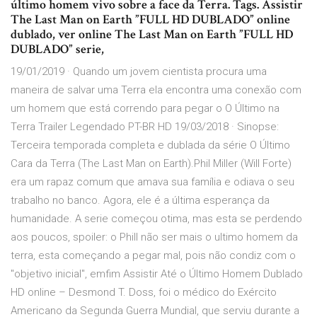
último homem vivo sobre a face da Terra. Tags. Assistir
The Last Man on Earth ”FULL HD DUBLADO” online
dublado, ver online The Last Man on Earth ”FULL HD
DUBLADO” serie,
19/01/2019 · Quando um jovem cientista procura uma
maneira de salvar uma Terra ela encontra uma conexão com
um homem que está correndo para pegar o O Último na
Terra Trailer Legendado PT-BR HD 19/03/2018 · Sinopse:
Terceira temporada completa e dublada da série O Último
Cara da Terra (The Last Man on Earth).Phil Miller (Will Forte)
era um rapaz comum que amava sua família e odiava o seu
trabalho no banco. Agora, ele é a última esperança da
humanidade. A serie começou otima, mas esta se perdendo
aos poucos, spoiler: o Phill não ser mais o ultimo homem da
terra, esta começando a pegar mal, pois não condiz com o
"objetivo inicial", emfim Assistir Até o Último Homem Dublado
HD online – Desmond T. Doss, foi o médico do Exército
Americano da Segunda Guerra Mundial, que serviu durante a