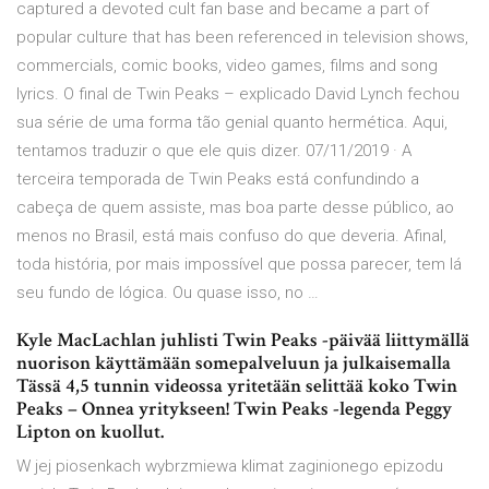
captured a devoted cult fan base and became a part of
popular culture that has been referenced in television shows,
commercials, comic books, video games, films and song
lyrics. O final de Twin Peaks – explicado David Lynch fechou
sua série de uma forma tão genial quanto hermética. Aqui,
tentamos traduzir o que ele quis dizer. 07/11/2019 · A
terceira temporada de Twin Peaks está confundindo a
cabeça de quem assiste, mas boa parte desse público, ao
menos no Brasil, está mais confuso do que deveria. Afinal,
toda história, por mais impossível que possa parecer, tem lá
seu fundo de lógica. Ou quase isso, no …
Kyle MacLachlan juhlisti Twin Peaks -päivää liittymällä
nuorison käyttämään somepalveluun ja julkaisemalla
Tässä 4,5 tunnin videossa yritetään selittää koko Twin
Peaks – Onnea yritykseen! Twin Peaks -legenda Peggy
Lipton on kuollut.
W jej piosenkach wybrzmiewa klimat zaginionego epizodu