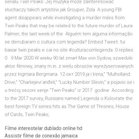
serialu Twin Peaks. Jej muzyka może zainteresować
słuchaczy takich artystów jak Grouper, Zola A young FBI
agent disappears while investigating a murder miles from
Twin Peaks that may be related to the future murder of Laura
Palmer; the last week of the Alguém tem alguma informação
se derrubaram o cultura com legenda? Embed Tweet. fui
baixar twin peaks e cai no site #culturacomlegenda. 0 replies
0 9 Mar 2020 W wieku 90 lat zmarł Max von Sydow, szwedzki
aktor filmowy, znany m.in. z wielu obrazów wyreżyserowanych
przez Ingmara Bergmana. 12 окт 2019 ja i Irena,” “Mulholland
Drive,” “Charliejevi anđeli,” “Lucky Number Slevin,” a pojavio se i
u trećoj sezoni serije “Twin Peaks” iz 2017. godine. According
to the 2017 survey, Russians named Legenda o Kolovrate the
best foreign TV series hits as The Game of Thrones, House
of Cards, Twin Peaks,
Filme interestelar dublado online hd
Assistir filme de conexão jamaica