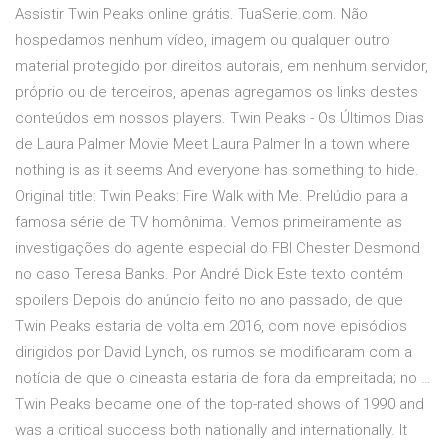
Assistir Twin Peaks online grátis. TuaSerie.com. Não
hospedamos nenhum vídeo, imagem ou qualquer outro
material protegido por direitos autorais, em nenhum servidor,
próprio ou de terceiros, apenas agregamos os links destes
conteúdos em nossos players. Twin Peaks - Os Últimos Dias
de Laura Palmer Movie Meet Laura Palmer In a town where
nothing is as it seems And everyone has something to hide.
Original title: Twin Peaks: Fire Walk with Me. Prelúdio para a
famosa série de TV homônima. Vemos primeiramente as
investigações do agente especial do FBI Chester Desmond
no caso Teresa Banks. Por André Dick Este texto contém
spoilers Depois do anúncio feito no ano passado, de que
Twin Peaks estaria de volta em 2016, com nove episódios
dirigidos por David Lynch, os rumos se modificaram com a
notícia de que o cineasta estaria de fora da empreitada; no …
Twin Peaks became one of the top-rated shows of 1990 and
was a critical success both nationally and internationally. It