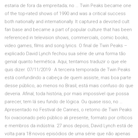
estaria de fora da empreitada; no … Twin Peaks became one
of the top-rated shows of 1990 and was a critical success
both nationally and internationally. It captured a devoted cult
fan base and became a part of popular culture that has been
referenced in television shows, commercials, comic books,
video games, films and song lyrics. O final de Twin Peaks –
explicado David Lynch fechou sua série de uma forma tão
genial quanto hermética. Aqui, tentamos traduzir o que ele
quis dizer. 07/11/2019 · A terceira temporada de Twin Peaks
está confundindo a cabeça de quem assiste, mas boa parte
desse público, ao menos no Brasil, está mais confuso do que
deveria. Afinal, toda história, por mais impossível que possa
parecer, tem lá seu fundo de lógica. Ou quase isso, no …
Apresentado no Festival de Cannes, o retorno de Twin Peaks
foi ovacionado pelo público ali presente, formato por críticos
e membros da indústria. 27 anos depois, David Lynch está de
volta para 18 novos episódios de uma série que não apenas