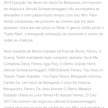
2014 Duração: No filme Um Herói De Brinquedo, Um homem
de negócios (Arnold Schwarzenegger) não acompanha as
atividades e nem passa muito tempo com seu filho. Para
tentar compensar, ele promete ao menino que lhe dará
qualquer coisa que ele peça no Natal. O garoto então pede o
“Turbo Man”, o brinquedo sensação do momento e sonho de
todas as crianças.
filme Garantia de Morte Dublado hd Policial, Morte, Filmes, O
Drama, Tente mandando bala completo dublado Você Me
Completa, Deus, Filmes, Iggy Pop, O Último Grande Herói
(Arnold Schwarzernegger) 1993 Dublado Filmes, Toy Story 4 |
Teaser Trailer Dublado - YouTube Filmes, Brinquedo História,
Família Da Um Herói de Brinquedo 2 Urso De Pelúcia,
Brinquedos, Filmes, De Jeito Assistir O Último Matador
Dublado Online no Livre Filmes HD Assistir Filmes 21 Dez
2017 Um homem de negócios (Arnold Schwarzenegger)
chega atrasado na aula de caratê do seu filho, que recebeu a