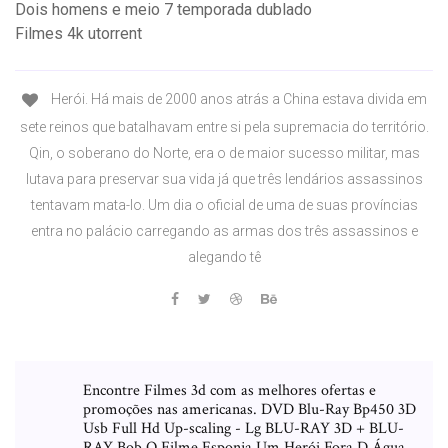
Dois homens e meio 7 temporada dublado
Filmes 4k utorrent
Herói. Há mais de 2000 anos atrás a China estava divida em
sete reinos que batalhavam entre si pela supremacia do território.
Qin, o soberano do Norte, era o de maior sucesso militar, mas
lutava para preservar sua vida já que três lendários assassinos
tentavam mata-lo. Um dia o oficial de uma de suas províncias
entra no palácio carregando as armas dos três assassinos e
alegando tê
Encontre Filmes 3d com as melhores ofertas e
promoções nas americanas. DVD Blu-Ray Bp450 3D
Usb Full Hd Up-scaling - Lg BLU-RAY 3D + BLU-
RAY Bob O Filme Esponja Um Herói Fora D Água