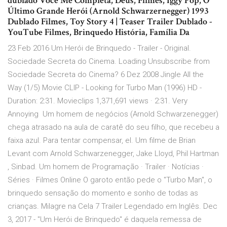
dublado Você Me Completa, Deus, Filmes, Iggy Pop, O
Último Grande Herói (Arnold Schwarzernegger) 1993
Dublado Filmes, Toy Story 4 | Teaser Trailer Dublado -
YouTube Filmes, Brinquedo História, Família Da
23 Feb 2016 Um Herói de Brinquedo - Trailer - Original.
Sociedade Secreta do Cinema. Loading Unsubscribe from
Sociedade Secreta do Cinema? 6 Dez 2008 Jingle All the
Way (1/5) Movie CLIP - Looking for Turbo Man (1996) HD -
Duration: 2:31. Movieclips 1,371,691 views · 2:31. Very
Annoying Um homem de negócios (Arnold Schwarzenegger)
chega atrasado na aula de caratê do seu filho, que recebeu a
faixa azul. Para tentar compensar, el. Um filme de Brian
Levant com Arnold Schwarzenegger, Jake Lloyd, Phil Hartman
, Sinbad. Um homem de Programação · Trailer · Notícias ·
Séries · Filmes Online O garoto então pede o "Turbo Man", o
brinquedo sensação do momento e sonho de todas as
crianças. Milagre na Cela 7 Trailer Legendado em Inglês. Dec
3, 2017 - "Um Herói de Brinquedo" é daquela remessa de