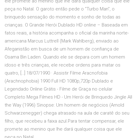
ele promete ao menino que lhe dará qualquer coisa que ele
peça no Natal. O garoto então pede o "Turbo Man", o
brinquedo sensação do momento e sonho de todas as
crianças. O Grande Herói Dublado HD online – Baseada em
fatos reais, a história acompanha o oficial da marinha norte-
americana Marcus Luttrell (Mark Wahlberg), enviado ao
Afeganistão em busca de um homem de confiança de
Osama Bin Laden. Quando ele se depara com um homem
idoso e três crianças, ele recebe ordens para matar os
quatro, […] 18/07/1990 · Assistir Filme Aracnofobia
(Arachnophobia) 1990 Full HD 1080p,720p Dublado e
Legendado Online Grátis - Filme de Graça no celular
Completo Mega Filmes HD - Um Herói de Brinquedo Jingle All
the Way (1996) Sinopse: Um homem de negócios (Arnold
Schwarzenegger) chega atrasado na aula de caratê do seu
filho, que recebeu a faixa azul.Para tentar compensar, ele
promete ao menino que lhe dará qualquer coisa que ele
peça no Natal.