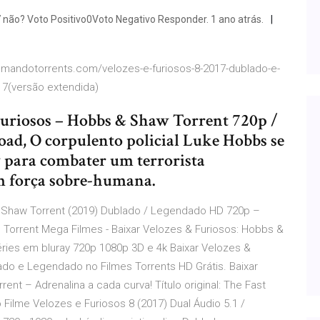
 não? Voto Positivo0Voto Negativo Responder. 1 ano atrás.
comandotorrents.com/velozes-e-furiosos-8-2017-dublado-e-
 7(versão extendida)
Furiosos – Hobbs & Shaw Torrent 720p /
d, O corpulento policial Luke Hobbs se
w para combater um terrorista
m força sobre-humana.
 Shaw Torrent (2019) Dublado / Legendado HD 720p –
 Torrent Mega Filmes - Baixar Velozes & Furiosos: Hobbs &
éries em bluray 720p 1080p 3D e 4k Baixar Velozes &
ado e Legendado no Filmes Torrents HD Grátis. Baixar
ent – Adrenalina a cada curva! Título original: The Fast
 Filme Velozes e Furiosos 8 (2017) Dual Áudio 5.1 /