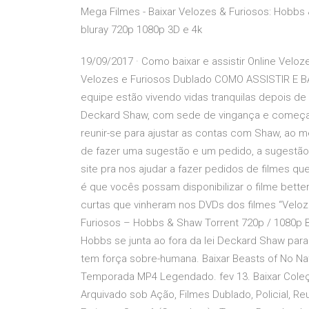
Mega Filmes - Baixar Velozes & Furiosos: Hobbs 
bluray 720p 1080p 3D e 4k
19/09/2017 · Como baixar e assistir Online Veloz
Velozes e Furiosos Dublado COMO ASSISTIR E BAI
equipe estão vivendo vidas tranquilas depois de
Deckard Shaw, com sede de vingança e começa
reunir-se para ajustar as contas com Shaw, ao m
de fazer uma sugestão e um pedido, a sugestã
site pra nos ajudar a fazer pedidos de filmes qu
é que vocês possam disponibilizar o filme bette
curtas que vinheram nos DVDs dos filmes “Veloz
Furiosos – Hobbs & Shaw Torrent 720p / 1080p Bl
Hobbs se junta ao fora da lei Deckard Shaw pa
tem força sobre-humana. Baixar Beasts of No Na
Temporada MP4 Legendado. fev 13. Baixar Coleç
Arquivado sob Ação, Filmes Dublado, Policial, R