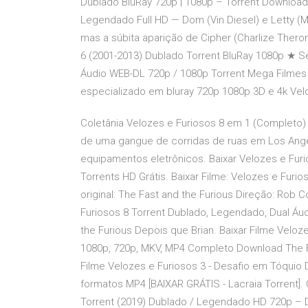
Dublado BluRay 720p | 1080p – Torrent Download 
Legendado Full HD — Dom (Vin Diesel) e Letty (M
mas a súbita aparição de Cipher (Charlize Thero
6 (2001-2013) Dublado Torrent BluRay 1080p ★ 
Áudio WEB-DL 720p / 1080p Torrent Mega Filmes - 
especializado em bluray 720p 1080p 3D e 4k Vel
Coletânia Velozes e Furiosos 8 em 1 (Completo) -
de uma gangue de corridas de ruas em Los Angel
equipamentos eletrônicos. Baixar Velozes e Fur
Torrents HD Grátis. Baixar Filme: Velozes e Furio
original: The Fast and the Furious Direção: Rob 
Furiosos 8 Torrent Dublado, Legendado, Dual Áu
the Furious Depois que Brian. Baixar Filme Veloz
1080p, 720p, MKV, MP4 Completo Download The Fat
Filme Velozes e Furiosos 3 - Desafio em Tóquio
formatos MP4 [BAIXAR GRÁTIS - Lacraia Torrent]
Torrent (2019) Dublado / Legendado HD 720p – D