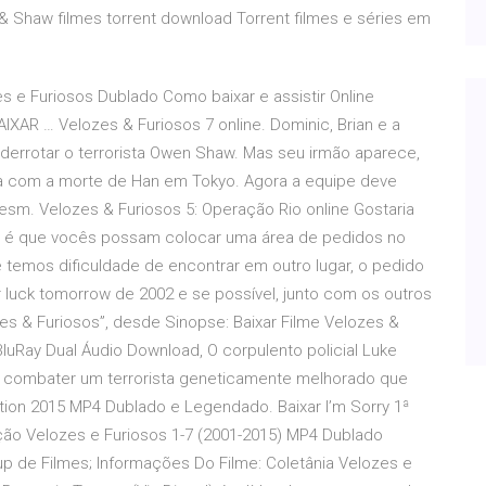
& Shaw filmes torrent download Torrent filmes e séries em
es e Furiosos Dublado Como baixar e assistir Online
XAR … Velozes & Furiosos 7 online. Dominic, Brian e a
 derrotar o terrorista Owen Shaw. Mas seu irmão aparece,
 com a morte de Han em Tokyo. Agora a equipe deve
esm. Velozes & Furiosos 5: Operação Rio online Gostaria
o é que vocês possam colocar uma área de pedidos no
e temos dificuldade de encontrar em outro lugar, o pedido
r luck tomorrow de 2002 e se possível, junto com os outros
es & Furiosos”, desde Sinopse: Baixar Filme Velozes &
uRay Dual Áudio Download, O corpulento policial Luke
ra combater um terrorista geneticamente melhorado que
tion 2015 MP4 Dublado e Legendado. Baixar I’m Sorry 1ª
ão Velozes e Furiosos 1-7 (2001-2015) MP4 Dublado
eup de Filmes; Informações Do Filme: Coletânia Velozes e