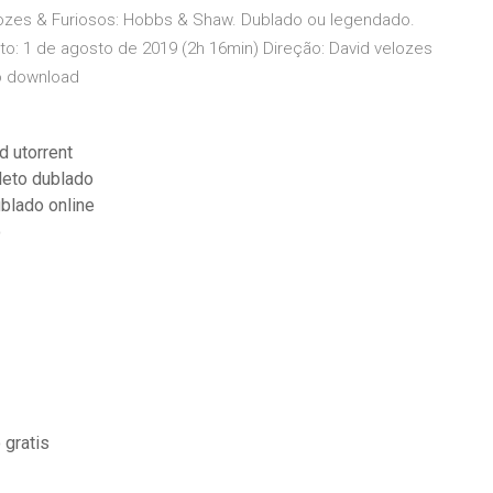
lozes & Furiosos: Hobbs & Shaw. Dublado ou legendado.
to: 1 de agosto de 2019 (2h 16min) Direção: David velozes
o download
 utorrent
leto dublado
blado online
o
 gratis