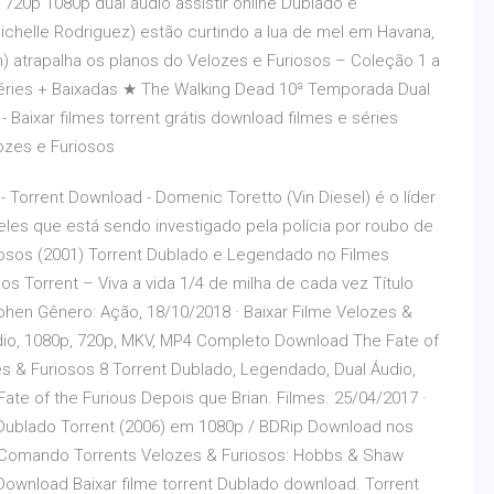
720p 1080p dual áudio assistir online Dublado e
ichelle Rodriguez) estão curtindo a lua de mel em Havana,
n) atrapalha os planos do Velozes e Furiosos – Coleção 1 a
Séries + Baixadas ★ The Walking Dead 10ª Temporada Dual
Baixar filmes torrent grátis download filmes e séries
ozes e Furiosos
 Torrent Download - Domenic Toretto (Vin Diesel) é o líder
es que está sendo investigado pela polícia por roubo de
iosos (2001) Torrent Dublado e Legendado no Filmes
sos Torrent – Viva a vida 1/4 de milha de cada vez Título
Cohen Gênero: Ação, 18/10/2018 · Baixar Filme Velozes &
dio, 1080p, 720p, MKV, MP4 Completo Download The Fate of
es & Furiosos 8 Torrent Dublado, Legendado, Dual Áudio,
e of the Furious Depois que Brian. Filmes. 25/04/2017 ·
 Dublado Torrent (2006) em 1080p / BDRip Download nos
. Comando Torrents Velozes & Furiosos: Hobbs & Shaw
ownload Baixar filme torrent Dublado download. Torrent