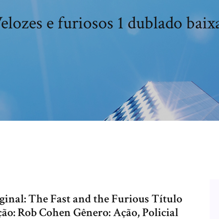
elozes e furiosos 1 dublado baix
ginal: The Fast and the Furious Título
eção: Rob Cohen Gênero: Ação, Policial