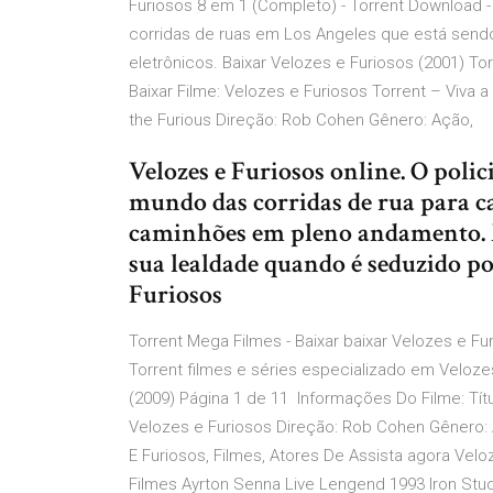
Furiosos 8 em 1 (Completo) - Torrent Download -
corridas de ruas em Los Angeles que está sendo
eletrônicos. Baixar Velozes e Furiosos (2001) T
Baixar Filme: Velozes e Furiosos Torrent – Viva a 
the Furious Direção: Rob Cohen Gênero: Ação,
Velozes e Furiosos online. O poli
mundo das corridas de rua para 
caminhões em pleno andamento. Ma
sua lealdade quando é seduzido por
Furiosos
Torrent Mega Filmes - Baixar baixar Velozes e Fu
Torrent filmes e séries especializado em Veloze
(2009) Página 1 de 11 Informações Do Filme: Título
Velozes e Furiosos Direção: Rob Cohen Gênero: A
E Furiosos, Filmes, Atores De Assista agora Veloz
Filmes Ayrton Senna Live Lengend 1993 Iron Stud