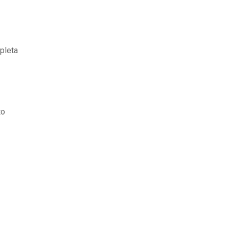
pleta
to