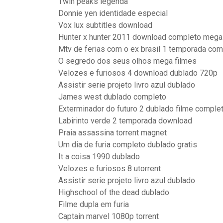
Twin peaks legenda
Donnie yen identidade especial
Vox lux subtitles download
Hunter x hunter 2011 download completo mega
Mtv de ferias com o ex brasil 1 temporada com
O segredo dos seus olhos mega filmes
Velozes e furiosos 4 download dublado 720p
Assistir serie projeto livro azul dublado
James west dublado completo
Exterminador do futuro 2 dublado filme comple
Labirinto verde 2 temporada download
Praia assassina torrent magnet
Um dia de furia completo dublado gratis
It a coisa 1990 dublado
Velozes e furiosos 8 utorrent
Assistir serie projeto livro azul dublado
Highschool of the dead dublado
Filme dupla em furia
Captain marvel 1080p torrent