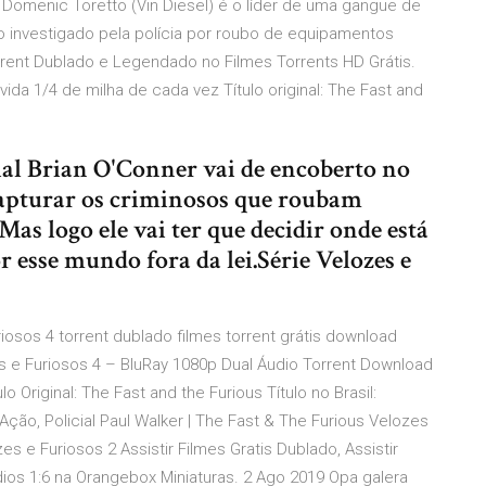
 Domenic Toretto (Vin Diesel) é o líder de uma gangue de
 investigado pela polícia por roubo de equipamentos
orrent Dublado e Legendado no Filmes Torrents HD Grátis.
vida 1/4 de milha de cada vez Título original: The Fast and
cial Brian O'Conner vai de encoberto no
capturar os criminosos que roubam
s logo ele vai ter que decidir onde está
 esse mundo fora da lei.Série Velozes e
riosos 4 torrent dublado filmes torrent grátis download
s e Furiosos 4 – BluRay 1080p Dual Áudio Torrent Download
 Original: The Fast and the Furious Título no Brasil:
ção, Policial Paul Walker | The Fast & The Furious Velozes
es e Furiosos 2 Assistir Filmes Gratis Dublado, Assistir
ios 1:6 na Orangebox Miniaturas. 2 Ago 2019 Opa galera