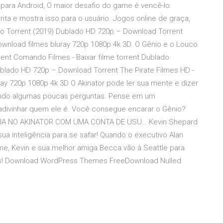
 para Android, O maior desafio do game é vencê-lo.
rita e mostra isso para o usuário. Jogos online de graça,
co Torrent (2019) Dublado HD 720p – Download Torrent
ownload filmes bluray 720p 1080p 4k 3D. O Gênio e o Louco
ent Comando Filmes - Baixar filme torrent Dublado
blado HD 720p – Download Torrent The Pirate Filmes HD -
ray 720p 1080p 4k 3D ‎O Akinator pode ler sua mente e dizer
ndo algumas poucas perguntas. Pense em um
á adivinhar quem ele é. Você consegue encarar o Gênio?
A NO AKINATOR COM UMA CONTA DE USU… Kevin Shepard
sua inteligência para se safar! Quando o executivo Alan
e, Kevin e sua melhor amiga Becca vão à Seattle para
ças! Download WordPress Themes FreeDownload Nulled