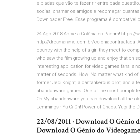
e piadas que vão te fazer rir entre cada questã
socias, chamar os amigos e recomeçar quantas 
Downloader Free. Esse programa é compatível c
24 Ago 2018 Apoie a Colônia no Padrim! https:/
http://dreamanime.com.br/coloniacontraataca A 
country with the help of a girl they meet to com
who saw the film growing up and enjoy that oh so
interesting application for video games fans, sin
matter of seconds. How No matter what kind of PC
former Jedi Knight, a cantankerous pilot, and a 
abandonware games. One of the most complete
On My abandonware you can download all the old
Lemmings · Yu-Gi-Oh! Power of Chaos: Yugi the D
22/08/2011 · Download O Gênio 
Download O Gênio do Videogam