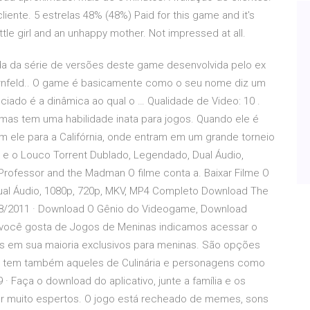
cliente. 5 estrelas 48% (48%) Paid for this game and it's
ttle girl and an unhappy mother. Not impressed at all.
ada da série de versões deste game desenvolvida pelo ex
rnfeld.. O game é basicamente como o seu nome diz um
ciado é a dinâmica ao qual o … Qualidade de Video: 10 .
mas tem uma habilidade inata para jogos. Quando ele é
m ele para a Califórnia, onde entram em um grande torneio
 e o Louco Torrent Dublado, Legendado, Dual Áudio,
rofessor and the Madman O filme conta a. Baixar Filme O
ual Áudio, 1080p, 720p, MKV, MP4 Completo Download The
08/2011 · Download O Gênio do Videogame, Download
você gosta de Jogos de Meninas indicamos acessar o
s em sua maioria exclusivos para meninas. São opções
za e tem também aqueles de Culinária e personagens como
 · Faça o download do aplicativo, junte a família e os
r muito espertos. O jogo está recheado de memes, sons