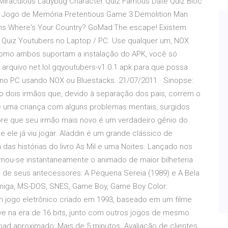
w Miraculous Ladybug Character Quiz Famous Date Quiz Bloc
uto Jogo de Memória Pretentious Game 3 Demolition Man
hs Where's Your Country? GoMad:The escape! Existem
 Quiz Youtubers no Laptop / PC. Use qualquer um, NOX
 Como ambos suportam a instalação do APK, você só
o arquivo net.lol.gqyoutubers-v1.0.1.apk para que possa
 no PC usando NOX ou Bluestacks. 21/07/2011 · Sinopse:
 dois irmãos que, devido à separação dos pais, correm o
 uma criança com alguns problemas mentais, surgidos
bre que seu irmão mais novo é um verdadeiro gênio do
ele já viu jogar. Aladdin é um grande clássico de
as histórias do livro As Mil e uma Noites. Lançado nos
nou-se instantaneamente o animado de maior bilheteria
á de seus antecessores: A Pequena Sereia (1989) e A Bela
miga, MS-DOS, SNES, Game Boy, Game Boy Color:
um jogo eletrônico criado em 1993, baseado em um filme
 na era de 16 bits, junto com outros jogos de mesmo
d aproximado: Mais de 5 minutos. Avaliação de clientes.