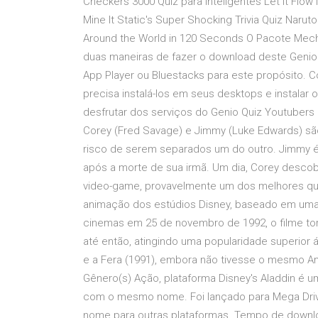
Checkers 3000 Quiz para Inteligentes Let It Flo
Mine It Static's Super Shocking Trivia Quiz Nar
Around the World in 120 Seconds O Pacote Mec
duas maneiras de fazer o download deste Genio
App Player ou Bluestacks para este propósito.
precisa instalá-los em seus desktops e instalar 
desfrutar dos serviços do Genio Quiz Youtubers
Corey (Fred Savage) e Jimmy (Luke Edwards) são
risco de serem separados um do outro. Jimmy é
após a morte de sua irmã. Um dia, Corey desco
video-game, provavelmente um dos melhores que 
animação dos estúdios Disney, baseado em uma d
cinemas em 25 de novembro de 1992, o filme tor
até então, atingindo uma popularidade superior 
e a Fera (1991), embora não tivesse o mesmo A
Gênero(s) Ação, plataforma Disney's Aladdin é 
com o mesmo nome. Foi lançado para Mega Drive
nome para outras plataformas. Tempo de downloa