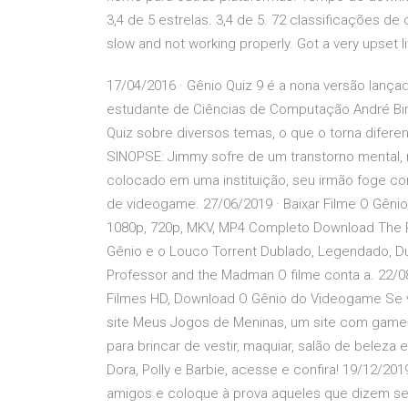
3,4 de 5 estrelas. 3,4 de 5. 72 classificações de 
slow and not working properly. Got a very upset li
17/04/2016 · Gênio Quiz 9 é a nona versão lanç
estudante de Ciências de Computação André Bi
Quiz sobre diversos temas, o que o torna diferen
SINOPSE: Jimmy sofre de um transtorno mental, 
colocado em uma instituição, seu irmão foge co
de videogame. 27/06/2019 · Baixar Filme O Gênio
1080p, 720p, MKV, MP4 Completo Download The P
Gênio e o Louco Torrent Dublado, Legendado, D
Professor and the Madman O filme conta a. 22/
Filmes HD, Download O Gênio do Videogame Se 
site Meus Jogos de Meninas, um site com game
para brincar de vestir, maquiar, salão de bele
Dora, Polly e Barbie, acesse e confira! 19/12/2019
amigos e coloque à prova aqueles que dizem se