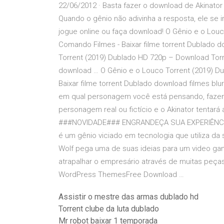
22/06/2012 · Basta fazer o download de Akinator
Quando o gênio não adivinha a resposta, ele se ir
jogue online ou faça download! O Gênio e o Lou
Comando Filmes - Baixar filme torrent Dublado d
Torrent (2019) Dublado HD 720p – Download Torr
download … O Gênio e o Louco Torrent (2019) Du
Baixar filme torrent Dublado download filmes blu
em qual personagem você está pensando, faze
personagem real ou fictício e o Akinator tentar
###NOVIDADE### ENGRANDEÇA SUA EXPERIÊNCI
é um gênio viciado em tecnologia que utiliza da 
Wolf pega uma de suas ideias para um video gam
atrapalhar o empresário através de muitas pe
WordPress ThemesFree Download …
Assistir o mestre das armas dublado hd
Torrent clube da luta dublado
Mr robot baixar 1 temporada