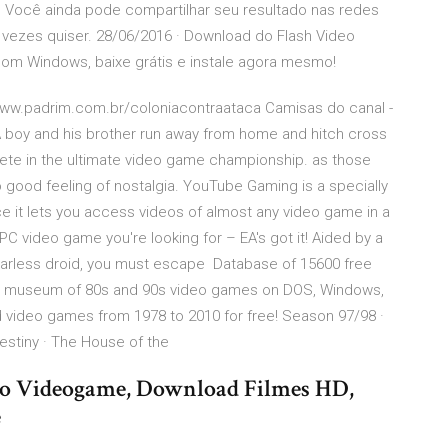
o. Você ainda pode compartilhar seu resultado nas redes
vezes quiser. 28/06/2016 · Download do Flash Video
om Windows, baixe grátis e instale agora mesmo!
/www.padrim.com.br/coloniacontraataca Camisas do canal -
boy and his brother run away from home and hitch cross
pete in the ultimate video game championship. as those
 good feeling of nostalgia. YouTube Gaming is a specially
ce it lets you access videos of almost any video game in a
 video game you're looking for – EA's got it! Aided by a
fearless droid, you must escape Database of 15600 free
 museum of 80s and 90s video games on DOS, Windows,
 video games from 1978 to 2010 for free! Season 97/98 ·
estiny · The House of the
do Videogame, Download Filmes HD,
e